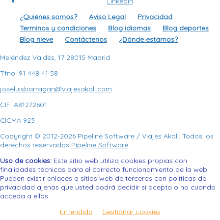
Linkedin
¿Quiénes somos?
Aviso Legal
Privacidad
Terminos y condiciones
Blog idiomas
Blog deportes
Blog nieve
Contáctenos
¿Dónde estamos?
Meléndez Valdés, 17
28015
Madrid
Tfno. 91 448 41 58
joseluisbarragan@viajesakali.com
CIF:
A81272601
CICMA 923
Copyright © 2012-2026 Pipeline Software / Viajes Akali. Todos los
derechos reservados
Pipeline Software
Uso de cookies:
Este sitio web utiliza cookies propias con
finalidades técnicas para el correcto funcionamiento de la web.
Pueden existir enlaces a sitios web de terceros con políticas de
privacidad ajenas que usted podrá decidir si acepta o no cuando
acceda a ellos.
Entendido
Gestionar cookies